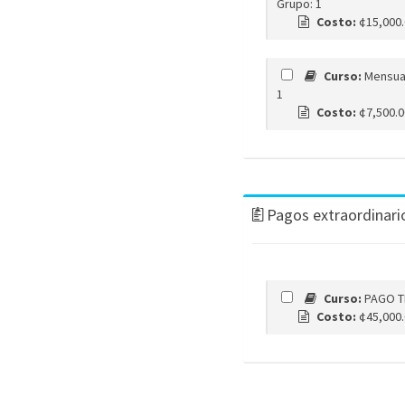
Grupo: 1
Costo:
¢15,000
Curso:
Mensual
1
Costo:
¢7,500.
Pagos extraordinari
Curso:
PAGO T
Costo:
¢45,000